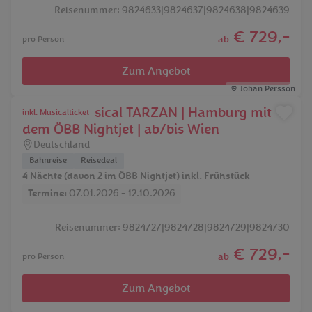
Reisenummer: 9824633|9824637|9824638|9824639
€ 729,-
ab
pro Person
Zum Angebot
Johan Persson
Disneys Musical TARZAN | Hamburg mit
inkl. Musicalticket
dem ÖBB Nightjet | ab/bis Wien
Deutschland
Bahnreise
Reisedeal
4 Nächte (davon 2 im ÖBB Nightjet) inkl. Frühstück
Termine:
07.01.2026 - 12.10.2026
Reisenummer: 9824727|9824728|9824729|9824730
€ 729,-
ab
pro Person
Zum Angebot