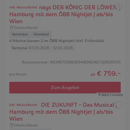
Musical Disneys DER KÖNIG DER LÖWEN |
inkl. Musicalticket
Hamburg mit dem ÖBB Nightjet | ab/bis
Wien
Deutschland
Bahnreise
Reisedeal
4 Nächte (davon 2 im ÖBB Nightjet) inkl. Frühstück
Termine:
07.01.2026 - 12.10.2026
Reisenummer: 9824670|9826544|9824672|9826545
€ 759,-
ab
pro Person
Zum Angebot
Matt Crockett
ZURÜCK IN DIE ZUKUNFT - Das Musical |
inkl. Musicalticket
Hamburg mit dem ÖBB Nightjet | ab/bis
Wien
Deutschland