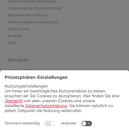
Datenschutzeinstellungen
Erklärung zur Barrierefreiheit
Reisebüroverordnung
Hinweisgeber:innensystem
Veranstalter
Kontakt
Hilfe
Services
Einreise & Visum
Gesundheitsinfos
Kataloge
Newsletter
Schwarze Liste Airlines
Servicepauschalen
Insider finden
Videoberatung
FAQ