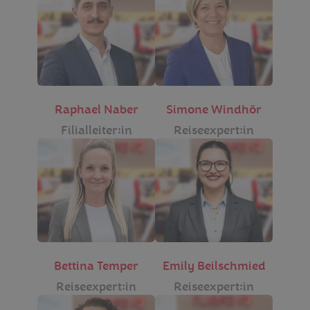
Raphael Naber
Simone Windhör
Filialleiter:in
Reiseexpert:in
Bettina Temper
Emily Beilschmied
Reiseexpert:in
Reiseexpert:in