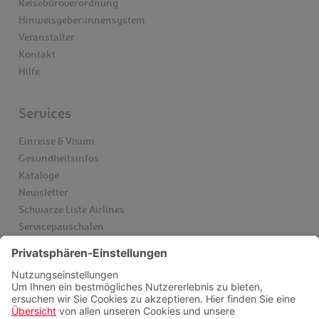
Reisebüroverordnung
Hinweisgeber:innensystem
Veranstalter
Kontakt
Hilfe
Services
Einreise & Visum
Gesundheitsinfos
Kataloge
Newsletter
Schwarze Liste Airlines
Servicepauschalen
Insider finden
Videoberatung
FAQ