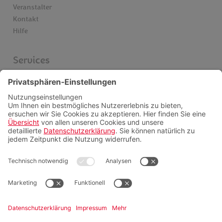
Veranstalter
Kontakt
Hilfe
Services
Einreise & Visum
Gesundheitsinfos
Kataloge
Newsletter
Schwarze Liste Airlines
Servicepauschalen
Insider finden
Videoberatung
FAQ
Zahlungsmöglichkeiten