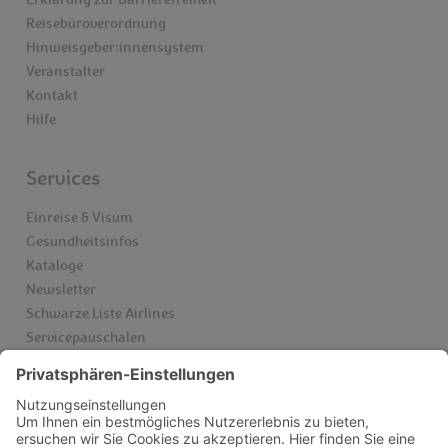
Erklärung zur Barrierefreiheit
Reisebüroverordnung
Hinweisgeber:innensystem
Veranstalter
Kontakt
Hilfe
Services
Einreise & Visum
Gesundheitsinfos
Kataloge
Newsletter
Schwarze Liste Airlines
Servicepauschalen
Insider finden
Videoberatung
FAQ