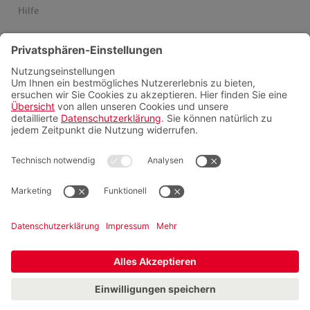
Hilfe
Services
Einreise & Visum
Gesundheitsinfos
Kataloge
Newsletter
Schwarze Liste Airlines
Servicepauschalen
Insider finden
Videoberatung
FAQ
Zahlungsmöglichkeiten