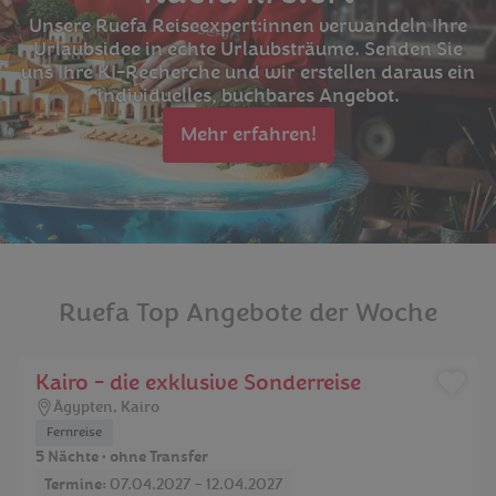
Unsere Ruefa Reiseexpert:innen verwandeln Ihre
Urlaubsidee in echte Urlaubsträume. Senden Sie
uns Ihre KI-Recherche und wir erstellen daraus ein
individuelles, buchbares Angebot.
Mehr erfahren!
Ruefa Top Angebote der Woche
Kairo - die exklusive Sonderreise
Ägypten
,
Kairo
Fernreise
5 Nächte • ohne Transfer
Termine:
07.04.2027 - 12.04.2027