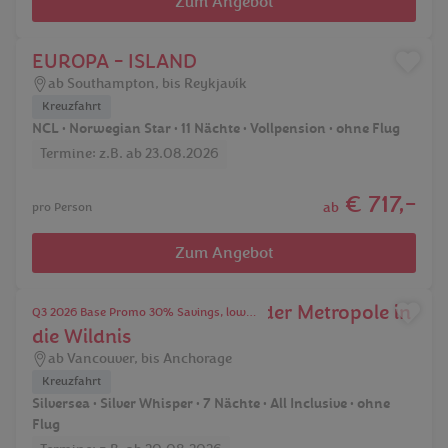
Zum Angebot
EUROPA - ISLAND
ab Southampton, bis Reykjavík
Kreuzfahrt
NCL • Norwegian Star • 11 Nächte • Vollpension • ohne Flug
Termine: z.B. ab 23.08.2026
€ 717,-
ab
pro Person
Zum Angebot
Faszination Alaskas: Von der Metropole in
Q3 2026 Base Promo 30% Savings, lower suites.
die Wildnis
ab Vancouver, bis Anchorage
Kreuzfahrt
Silversea • Silver Whisper • 7 Nächte • All Inclusive • ohne
Flug