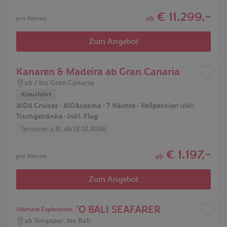
€ 11.299,-
ab
pro Person
Zum Angebot
Kanaren & Madeira ab Gran Canaria
ab / bis Gran Canaria
Kreuzfahrt
AIDA Cruises • AIDAcosma • 7 Nächte • Vollpension inkl.
Tischgetränke • inkl. Flug
Termine: z.B. ab 12.12.2026
€ 1.197,-
ab
pro Person
Zum Angebot
INDOCHINA TO BALI SEAFARER
Ultimate Exploration
ab Singapur, bis Bali