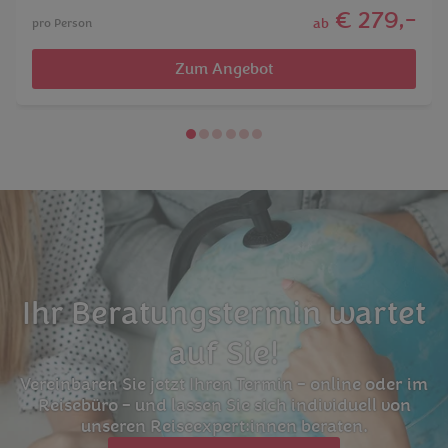
€ 279,-
ab
pro Person
Zum Angebot
Ihr Beratungstermin wartet
auf Sie!
Vereinbaren Sie jetzt Ihren Termin – online oder im
Reisebüro – und lassen Sie sich individuell von
unseren Reiseexpert:innen beraten.