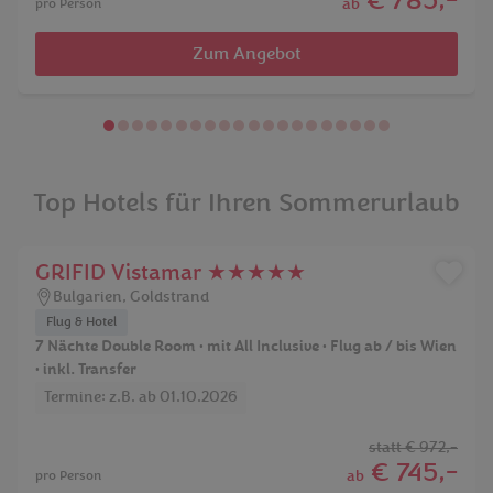
€ 785,-
ab
pro Person
Zum Angebot
Top Hotels für Ihren Sommerurlaub
GRIFID Vistamar ★★★★★
Bulgarien
,
Goldstrand
Flug & Hotel
7 Nächte Double Room • mit All Inclusive • Flug ab / bis Wien
• inkl. Transfer
Termine: z.B. ab 01.10.2026
statt
€ 972,-
€ 745,-
ab
pro Person