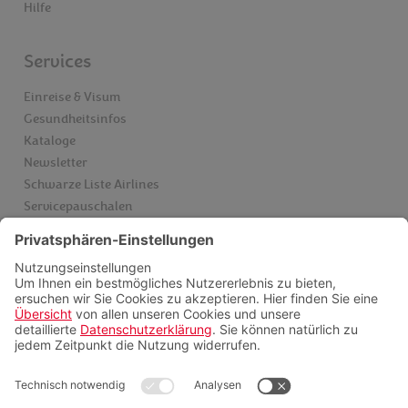
Hilfe
Services
Einreise & Visum
Gesundheitsinfos
Kataloge
Newsletter
Schwarze Liste Airlines
Servicepauschalen
Insider finden
Videoberatung
FAQ
Zahlungsmöglichkeiten