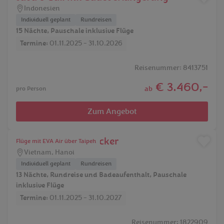
Indonesien
Individuell geplant
Rundreisen
15 Nächte, Pauschale inklusive Flüge
Termine:
01.11.2025 - 31.10.2026
Reisenummer: 8413751
€ 3.460,-
ab
pro Person
Zum Angebot
Vietnam für Entdecker
Flüge mit EVA Air über Taipeh
Vietnam
,
Hanoi
Individuell geplant
Rundreisen
13 Nächte, Rundreise und Badeaufenthalt, Pauschale
inklusive Flüge
Termine:
01.11.2025 - 31.10.2027
Reisenummer: 1822909