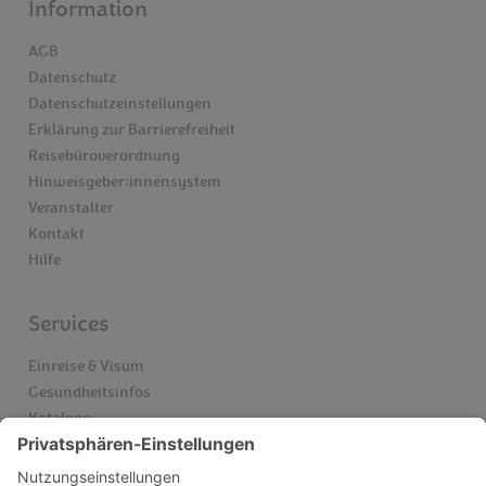
Information
AGB
Datenschutz
Datenschutzeinstellungen
Erklärung zur Barrierefreiheit
Reisebüroverordnung
Hinweisgeber:innensystem
Veranstalter
Kontakt
Hilfe
Services
Einreise & Visum
Gesundheitsinfos
Kataloge
Newsletter
Schwarze Liste Airlines