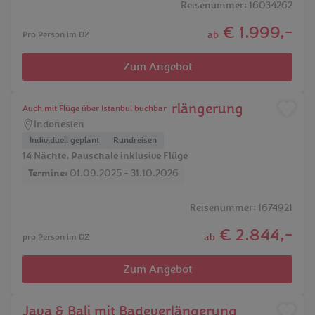
Reisenummer: 16034262
€ 1.999,-
ab
Pro Person im DZ
Zum Angebot
Bali Erleben mit Badeverlängerung
Auch mit Flüge über Istanbul buchbar
Indonesien
Individuell geplant
Rundreisen
14 Nächte, Pauschale inklusive Flüge
Termine:
01.09.2025 - 31.10.2026
Reisenummer: 1674921
€ 2.844,-
ab
pro Person im DZ
Zum Angebot
Java & Bali mit Badeverlängerung