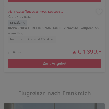
Feuerwerk auf dem Rhein
inkl. Treibstoffzuschlag River, Bahnanreise nach Köln Hbf, Bahnabreise von Köln Hbf
ab / bis Köln
Kreuzfahrt
Nicko Cruises • RHEIN SYMPHONIE • 7 Nächte • Vollpension •
ohne Flug
Termine: z.B. ab 09.09.2026
€ 1.399,-
ab
pro Person
Zum Angebot
Flugreisen nach Frankreich