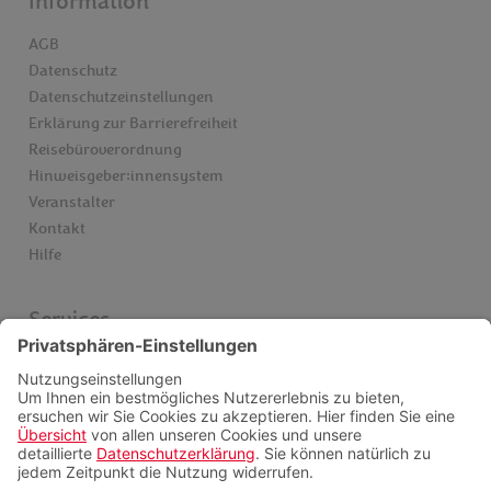
Information
AGB
Datenschutz
Datenschutzeinstellungen
Erklärung zur Barrierefreiheit
Reisebüroverordnung
Hinweisgeber:innensystem
Veranstalter
Kontakt
Hilfe
Services
Einreise & Visum
Gesundheitsinfos
Kataloge
Newsletter
Schwarze Liste Airlines