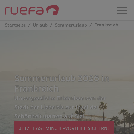
Zum Hauptinhalt springen
Frankreich
Startseite
Urlaub
Sommerurlaub
Sommerurlaub 2026 in
Frankreich
Unvergessliche Erlebnisse von der
Stadt der Liebe bis zur Insel der
Schönheit warten auf Sie!
JETZT LAST MINUTE-VORTEILE SICHERN!