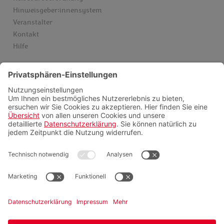
Hinweisgeber:innensystem
Veranstalter
Kontakt
Hilfe
Services
Einreise & Visum
Gesundheitsinfos
Kataloge
Newsletter
Schwarze Liste Airlines
Servicepauschalen
Insider finden
Videoberatung
FAQ
Zahlungsmöglichkeiten