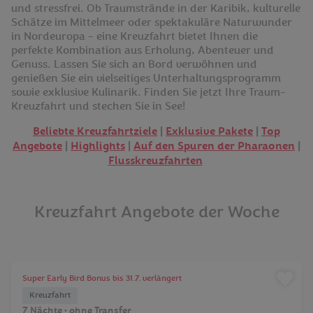
und stressfrei. Ob Traumstrände in der Karibik, kulturelle
Schätze im Mittelmeer oder spektakuläre Naturwunder
in Nordeuropa – eine Kreuzfahrt bietet Ihnen die
perfekte Kombination aus Erholung, Abenteuer und
Genuss. Lassen Sie sich an Bord verwöhnen und
genießen Sie ein vielseitiges Unterhaltungsprogramm
sowie exklusive Kulinarik. Finden Sie jetzt Ihre Traum-
Kreuzfahrt und stechen Sie in See!
Beliebte Kreuzfahrtziele
|
Exklusive Pakete
|
Top
Angebote
|
Highlights
|
Auf den Spuren der Pharaonen
|
Flusskreuzfahrten
Kreuzfahrt Angebote der Woche
TCB Cruise 2027
Super Early Bird Bonus bis 31.7. verlängert
Kreuzfahrt
7 Nächte • ohne Transfer