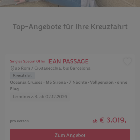
Top-Angebote für Ihre Kreuzfahrt
MEDITERRANEAN PASSAGE
Singles Special Offer
ab Rom / Civitavecchia, bis Barcelona
Kreuzfahrt
Oceania Cruises • MS Sirena • 7 Nächte • Vollpension • ohne
Flug
Termine: z.B. ab 02.12.2026
€ 3.019,-
ab
pro Person
Zum Angebot