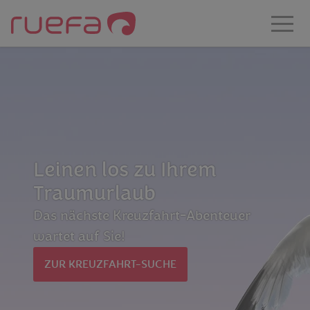
Zum Hauptinhalt springen
Leinen los zu Ihrem
Traumurlaub
Das nächste Kreuzfahrt-Abenteuer
wartet auf Sie!
ZUR KREUZFAHRT-SUCHE