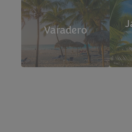
J
Varadero