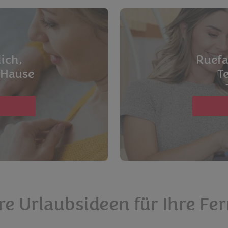
ich,
Ruefa
u Hause
T
re Urlaubsideen für Ihre Fer