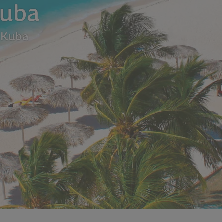
Kuba
f Kuba