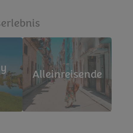
serlebnis
ly
Alleinreisende