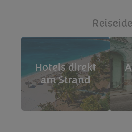
Reiseide
Hotels direkt
A
am Strand