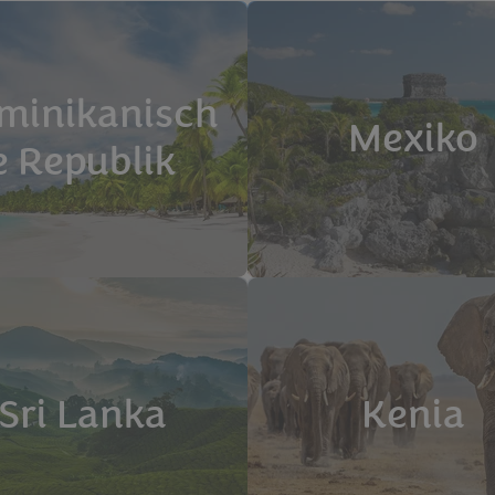
minikanisch
Mexiko
e Republik
Sri Lanka
Kenia