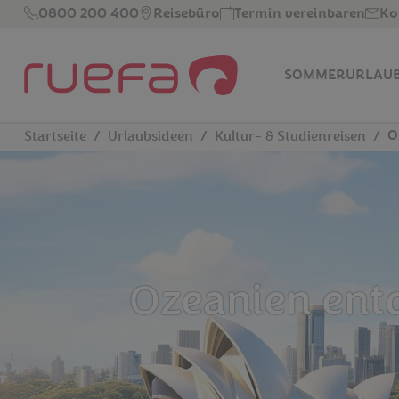
Zum Hauptinhalt springen
0800 200 400
Reisebüro
Termin vereinbaren
Ko
SOMMERURLAU
O
Startseite
Urlaubsideen
Kultur- & Studienreisen
Ozeanien entd