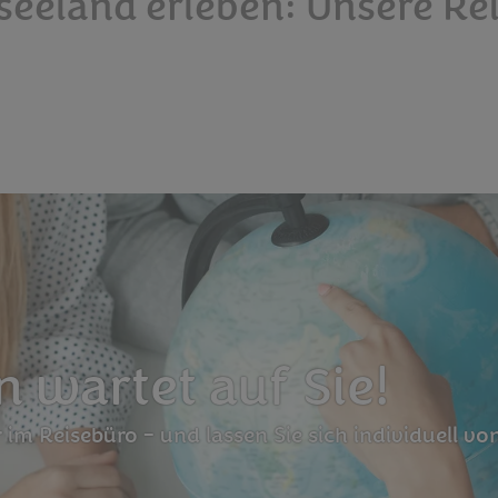
seeland erleben: Unsere Re
 wartet auf Sie!
r im Reisebüro – und lassen Sie sich individuell v