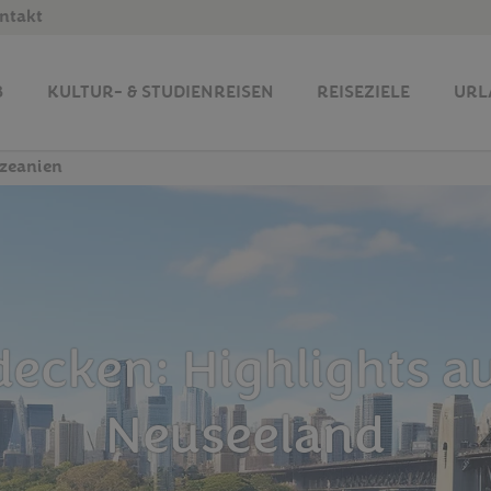
ntakt
B
KULTUR- & STUDIENREISEN
REISEZIELE
URL
zeanien
ecken: Highlights au
Neuseeland