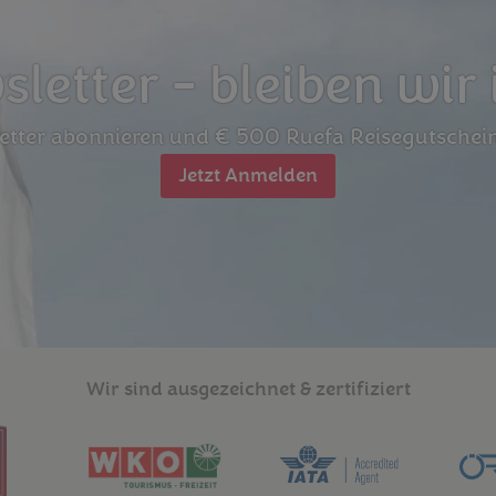
letter - bleiben wir 
letter abonnieren und € 500 Ruefa Reisegutschei
Jetzt Anmelden
Wir sind ausgezeichnet & zertifiziert