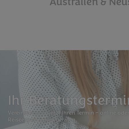
Australien & Neu
Ihr Beratungstermin
Vereinbaren Sie jetzt Ihren Termin – online ode
Reiseexpert:innen beraten.