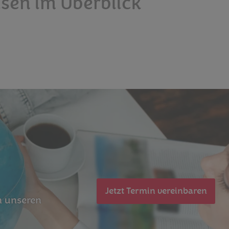
isen im Überblick
Jetzt Termin vereinbaren
on unseren