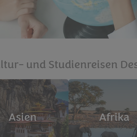
ltur- und Studienreisen De
Asien
Afrika