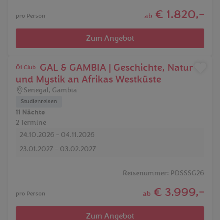
€ 1.820,-
ab
pro Person
Zum Angebot
SENEGAL & GAMBIA | Geschichte, Natur
Ö1 Club
und Mystik an Afrikas Westküste
Senegal
,
Gambia
Studienreisen
11 Nächte
2 Termine
24.10.2026 - 04.11.2026
23.01.2027 - 03.02.2027
Reisenummer: PDSSSG26
€ 3.999,-
ab
pro Person
Zum Angebot