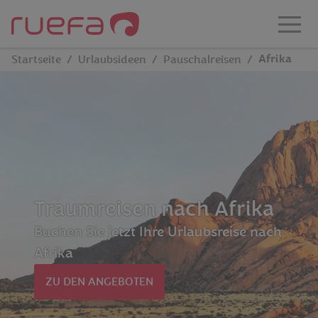
Zum Hauptinhalt springen
Afrika
Startseite
Urlaubsideen
Pauschalreisen
Traumreisen nach Afrika
Buchen Sie jetzt Ihre Urlaubsreise nach
Afrika
ZU DEN ANGEBOTEN