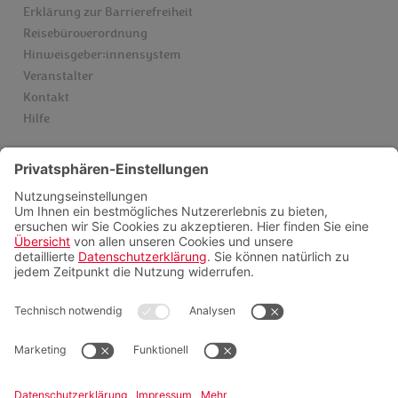
Erklärung zur Barrierefreiheit
Reisebüroverordnung
Hinweisgeber:innensystem
Veranstalter
Kontakt
Hilfe
Services
Einreise & Visum
Gesundheitsinfos
Kataloge
Newsletter
Schwarze Liste Airlines
Servicepauschalen
Insider finden
Videoberatung
FAQ