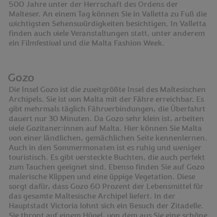
500 Jahre unter der Herrschaft des Ordens der
Malteser. An einem Tag können Sie in Valletta zu Fuß die
wichtigsten Sehenswürdigkeiten besichtigen. In Valletta
finden auch viele Veranstaltungen statt, unter anderem
ein Filmfestival und die Malta Fashion Week.
Gozo
Die Insel Gozo ist die zweitgrößte Insel des Maltesischen
Archipels. Sie ist von Malta mit der Fähre erreichbar. Es
gibt mehrmals täglich Fährverbindungen, die Überfahrt
dauert nur 30 Minuten. Da Gozo sehr klein ist, arbeiten
viele Gozitaner:innen auf Malta. Hier können Sie Malta
von einer ländlichen, gemächlichen Seite kennenlernen.
Auch in den Sommermonaten ist es ruhig und weniger
touristisch. Es gibt versteckte Buchten, die auch perfekt
zum Tauchen geeignet sind. Ebenso finden Sie auf Gozo
malerische Klippen und eine üppige Vegetation. Diese
sorgt dafür, dass Gozo 60 Prozent der Lebensmittel für
das gesamte Maltesische Archipel liefert. In der
Hauptstadt Victoria lohnt sich ein Besuch der Zitadelle.
Sie thront auf einem Hügel, von dem aus Sie eine schöne