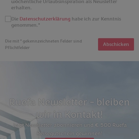
wöchentliche Urlaubsinspiration als Newsletter
erhalten.
Die
Datenschutzerklärung
habe ich zur Kenntnis
genommen.*
Die mit * gekennzeichneten Felder sind
Abschicken
Pflichtfelder
Ruefa Newsletter - bleiben
wir in Kontakt!
Jetzt Newsletter abonnieren und € 500 Ruefa
Reisegutschein gewinnen!