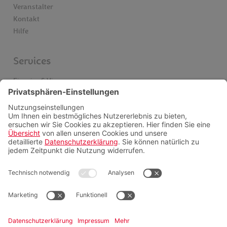
Veranstalter
Kontakt
Hilfe
Services
Einreise & Visum
Gesundheitsinfos
Kataloge
Newsletter
Schwarze Liste Airlines
Servicepauschalen
Insider finden
Videoberatung
FAQ
Zahlungsmöglichkeiten