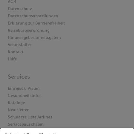
AGB
Datenschutz
Datenschutzeinstellungen
Erklärung zur Barrierefreiheit
Reisebüroverordnung
Hinweisgeber:innensystem
Veranstalter
Kontakt
Hilfe
Services
Einreise & Visum
Gesundheitsinfos
Kataloge
Newsletter
Schwarze Liste Airlines
Servicepauschalen
Insider finden