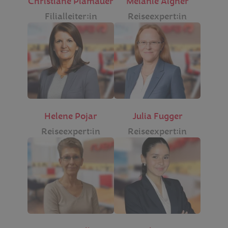
Christiane Plamauer
Melanie Aigner
Filialleiter:in
Reiseexpert:in
Helene Pojar
Julia Fugger
Reiseexpert:in
Reiseexpert:in