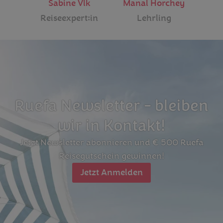
Sabine Vlk
Manal Horchey
Reiseexpert:in
Lehrling
Ruefa Newsletter - bleiben
wir in Kontakt!
Jetzt Newsletter abonnieren und € 500 Ruefa
Reisegutschein gewinnen!
Jetzt Anmelden