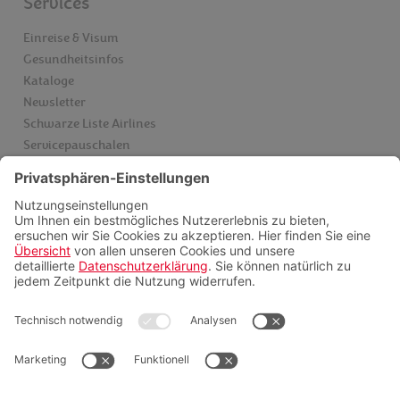
Services
Einreise & Visum
Gesundheitsinfos
Kataloge
Newsletter
Schwarze Liste Airlines
Servicepauschalen
Insider finden
Videoberatung
FAQ
Zahlungsmöglichkeiten
Folgen sie uns