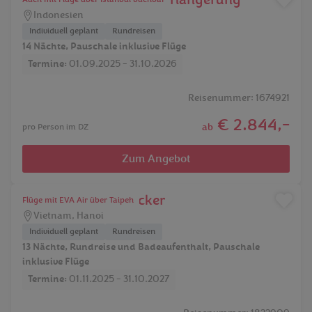
Bali Erleben mit Badeverlängerung
Indonesien
Individuell geplant
Rundreisen
14 Nächte, Pauschale inklusive Flüge
Termine:
01.09.2025 - 31.10.2026
Reisenummer: 1674921
€ 2.844,-
ab
pro Person im DZ
Zum Angebot
Vietnam für Entdecker
Flüge mit EVA Air über Taipeh
Vietnam
,
Hanoi
Individuell geplant
Rundreisen
13 Nächte, Rundreise und Badeaufenthalt, Pauschale
inklusive Flüge
Termine:
01.11.2025 - 31.10.2027