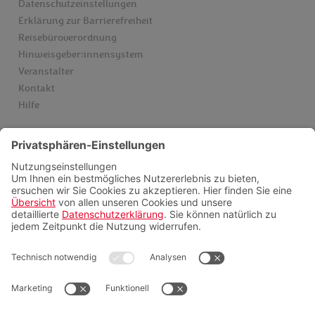
Datenschutzeinstellungen
Erklärung zur Barrierefreiheit
Reisebüroverordnung
Hinweisgeber:innensystem
Veranstalter
Kontakt
Hilfe
Services
Einreise & Visum
Gesundheitsinfos
Kataloge
Newsletter
Schwarze Liste Airlines
Servicepauschalen
Insider finden
Videoberatung
FAQ