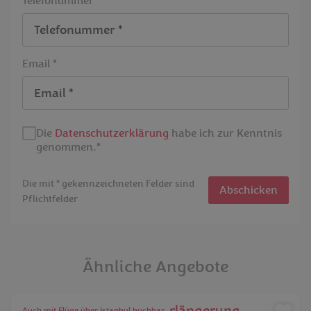
Telefonummer *
Email *
Die
Datenschutzerklärung
habe ich zur Kenntnis
genommen.*
Die mit * gekennzeichneten Felder sind
Abschicken
Pflichtfelder
Ähnliche Angebote
Auch mit Flüge über Istanbul buchbar