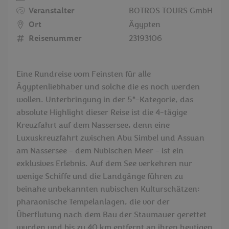
Veranstalter
BOTROS TOURS GmbH
Ort
Ägypten
Reisenummer
23193106
Eine Rundreise vom Feinsten für alle
Ägyptenliebhaber und solche die es noch werden
wollen. Unterbringung in der 5*-Kategorie, das
absolute Highlight dieser Reise ist die 4-tägige
Kreuzfahrt auf dem Nassersee, denn eine
Luxuskreuzfahrt zwischen Abu Simbel und Assuan
am Nassersee - dem Nubischen Meer - ist ein
exklusives Erlebnis. Auf dem See verkehren nur
wenige Schiffe und die Landgänge führen zu
beinahe unbekannten nubischen Kulturschätzen:
pharaonische Tempelanlagen, die vor der
Überflutung nach dem Bau der Staumauer gerettet
wurden und bis zu 40 km entfernt an ihren heutigen