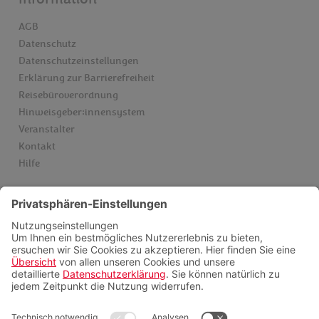
AGB
Datenschutz
Datenschutzeinstellungen
Erklärung zur Barrierefreiheit
Reisebüroverordnung
Hinweisgeber:innensystem
Veranstalter
Kontakt
Hilfe
Services
Einreise & Visum
Gesundheitsinfos
Kataloge
Newsletter
Schwarze Liste Airlines