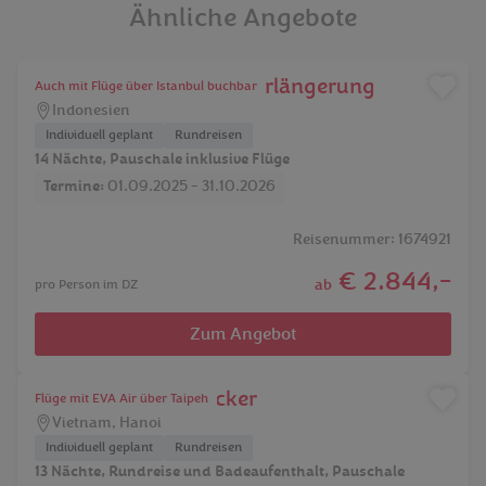
Ähnliche Angebote
Bali Erleben mit Badeverlängerung
Auch mit Flüge über Istanbul buchbar
Indonesien
Individuell geplant
Rundreisen
14 Nächte, Pauschale inklusive Flüge
Termine:
01.09.2025 - 31.10.2026
Reisenummer: 1674921
€ 2.844,-
ab
pro Person im DZ
Zum Angebot
Vietnam für Entdecker
Flüge mit EVA Air über Taipeh
Vietnam
,
Hanoi
Individuell geplant
Rundreisen
13 Nächte, Rundreise und Badeaufenthalt, Pauschale