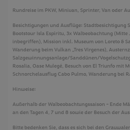
Rundreise im PKW, Minivan, Sprinter, Van oder A
Besichtigungen und Ausflüge: Stadtbesichtigung S
Bootstour Isla Espíritu, 3x Walbeobachtung (Mitt
inbegriffen), Mission inkl. Museum von Loreto & S
Wanderung beim Vulkan „Tres Virgenes), Austernzu
Salzgewinnungsanlage/Sanddünen/Vogelschutzge
Rosalia, Oase Mulegé, Besuch von El Triunfo mit M
Schnorchelausflug Cabo Pulmo, Wanderung bei R
Hinweise:
Außerhalb der Walbeobachtungssaison - Ende März
an den Tagen 4, 7 und 8 sowie der Besuch der Aus
Bitte bedenken Sie, dass es sich bei den Grauwal