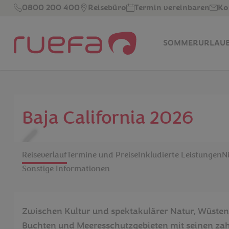
Zum Hauptinhalt springen
0800 200 400
Reisebüro
Termin vereinbaren
Ko
SOMMERURLAU
Baja California 2026
Reiseverlauf
Termine und Preise
Inkludierte Leistungen
N
Sonstige Informationen
Zwischen Kultur und spektakulärer Natur, Wüste
Buchten und Meeresschutzgebieten mit seinen zah