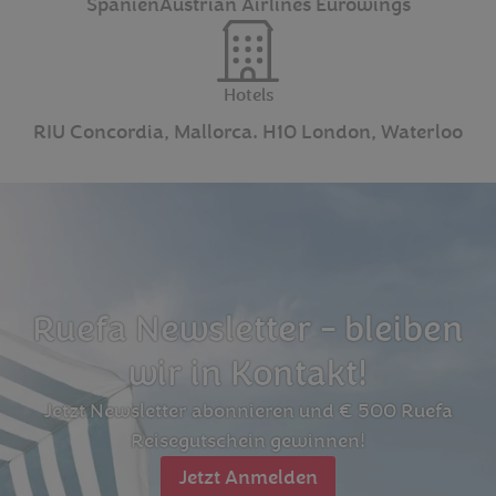
Spanien
Austrian Airlines Eurowings
Hotels
RIU Concordia, Mallorca. H10 London, Waterloo
Ruefa Newsletter - bleiben
wir in Kontakt!
Jetzt Newsletter abonnieren und € 500 Ruefa
Reisegutschein gewinnen!
Jetzt Anmelden