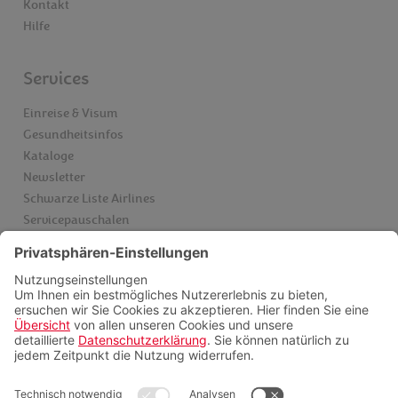
Kontakt
Hilfe
Services
Einreise & Visum
Gesundheitsinfos
Kataloge
Newsletter
Schwarze Liste Airlines
Servicepauschalen
Insider finden
Videoberatung
FAQ
Zahlungsmöglichkeiten