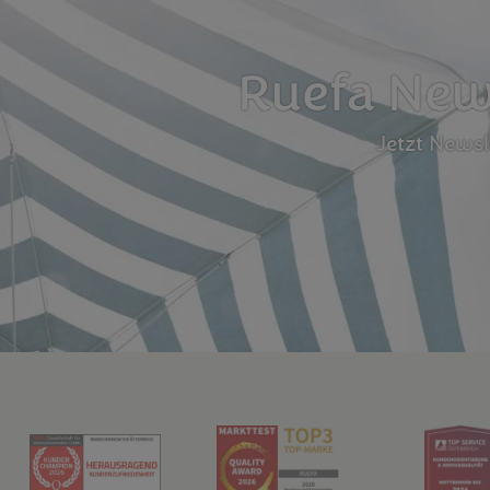
Ruefa News
Jetzt News