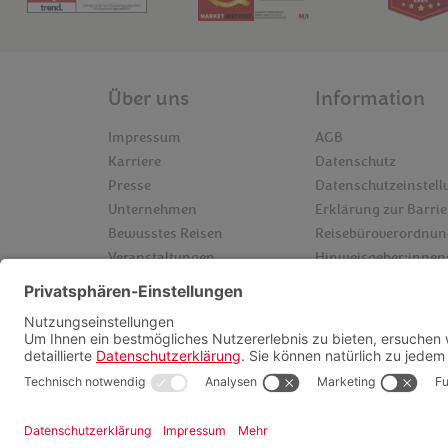
Über uns
Information
Impressum
AGB
Karriere
Datenschutz
Presse
Datenschutzeinstel
Unternehmen
Erklärung zur Barrie
Bewusstes Reisen
Reisebüroverordnun
Veranstaltungen
Hinweisgeber:inne
Veranstalter
Kontakt
Hilfe