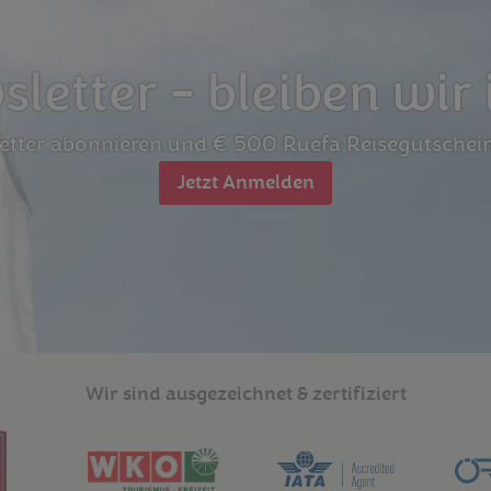
letter - bleiben wir 
letter abonnieren und € 500 Ruefa Reisegutschei
Jetzt Anmelden
Wir sind ausgezeichnet & zertifiziert