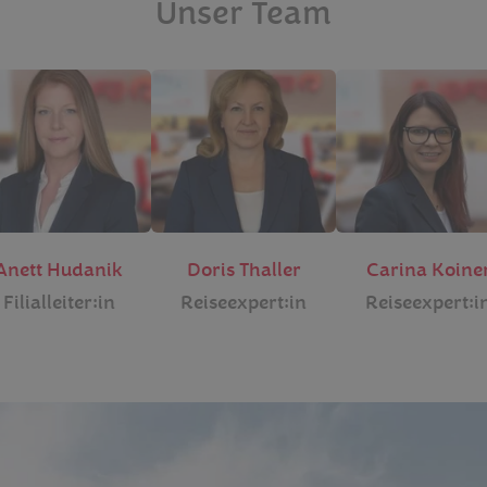
Unser Team
Anett Hudanik
Doris Thaller
Carina Koine
Filialleiter:in
Reiseexpert:in
Reiseexpert:i