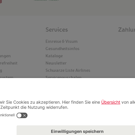
Services
Zahlu
Einreise & Visum
Gesundheitsinfos
lungen
Kataloge
refreiheit
Newsletter
g
Schwarze Liste Airlines
nsystem
Servicepauschalen
Folgen
Insider finden
Videoberatung
FAQ
© 2026 Ruefa GmbH Jakov-Lind-Straße 15, A-1020 Wien