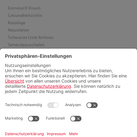
Einreise & Visum
Gesundheitsinfos
Kataloge
Newsletter
Schwarze Liste Airlines
Servicepauschalen
Insider finden
Videoberatung
FAQ
Zahlungsmöglichkeiten
Folgen sie uns