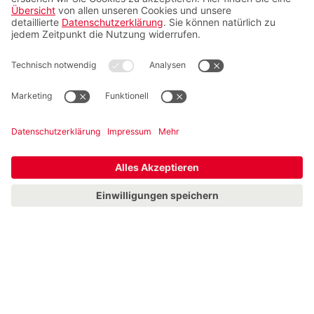
Schwarze Liste Airlines
Servicepauschalen
Insider finden
Videoberatung
FAQ
Zahlungsmöglichkeiten
Folgen sie uns
© 2026 Ruefa GmbH Jakov-Lind-Straße 15, A-1020 Wien